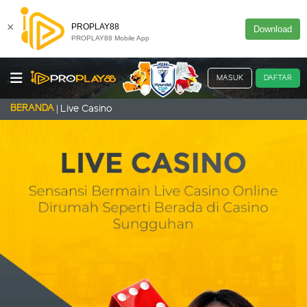
×
PROPLAY88
Download
PROPLAY88 Mobile App
MASUK
DAFTAR
BERANDA
Live Casino